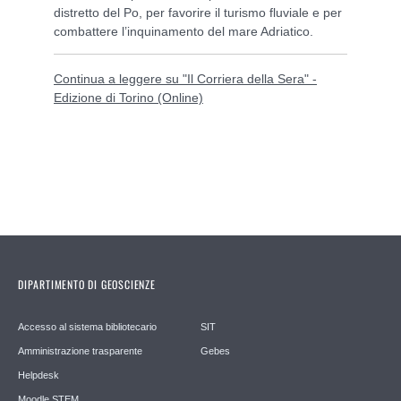
distretto del Po, per favorire il turismo fluviale e per
combattere l’inquinamento del mare Adriatico.
Continua a leggere su "Il Corriera della Sera" -
Edizione di Torino (Online)
DIPARTIMENTO DI GEOSCIENZE
Accesso al sistema bibliotecario
SIT
Amministrazione trasparente
Gebes
Helpdesk
Moodle STEM