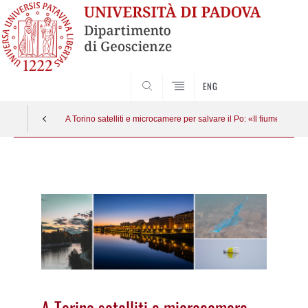
SEARCH
ENG
A Torino satelliti e microcamere per salvare il Po: «Il fiume non è
Vai
al
contenuto
A Torino satelliti e microcamere