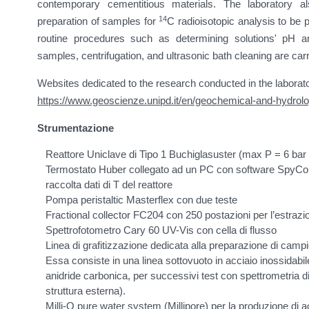
contemporary cementitious materials. The laboratory al
14
preparation of samples for
C radioisotopic analysis to be p
routine procedures such as determining solutions' pH and
samples, centrifugation, and ultrasonic bath cleaning are carr
Websites dedicated to the research conducted in the laborat
https://www.geoscienze.unipd.it/en/geochemical-and-hydrolo
Strumentazione
Reattore Uniclave di Tipo 1 Buchiglasuster (max P = 6 ba
Termostato Huber collegato ad un PC con software SpyContr
raccolta dati di T del reattore
Pompa peristaltic Masterflex con due teste
Fractional collector FC204 con 250 postazioni per l’estrazi
Spettrofotometro Cary 60 UV-Vis con cella di flusso
Linea di grafitizzazione dedicata alla preparazione di campi
Essa consiste in una linea sottovuoto in acciaio inossidabile
anidride carbonica, per successivi test con spettrometria
struttura esterna).
Milli-Q pure water system (Millipore) per la produzione di 