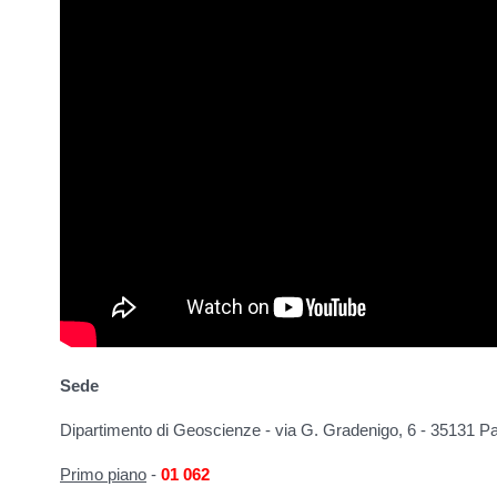
Sede
Dipartimento di Geoscienze - via G. Gradenigo, 6 - 35131 Pa
Primo piano
-
01 062