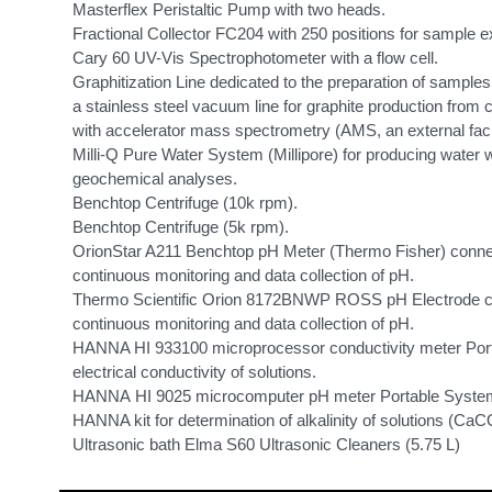
Masterflex Peristaltic Pump with two heads.
Fractional Collector FC204 with 250 positions for sample ex
Cary 60 UV-Vis Spectrophotometer with a flow cell.
Graphitization Line dedicated to the preparation of samples
a stainless steel vacuum line for graphite production from 
with accelerator mass spectrometry (AMS, an external facil
Milli-Q Pure Water System (Millipore) for producing water w
geochemical analyses.
Benchtop Centrifuge (10k rpm).
Benchtop Centrifuge (5k rpm).
OrionStar A211 Benchtop pH Meter (Thermo Fisher) conne
continuous monitoring and data collection of pH.
Thermo Scientific Orion 8172BNWP ROSS pH Electrode con
continuous monitoring and data collection of pH.
HANNA HI 933100 microprocessor conductivity meter Porta
electrical conductivity of solutions.
HANNA HI 9025 microcomputer pH meter Portable System fo
HANNA kit for determination of alkalinity of solutions (Ca
Ultrasonic bath Elma S60 Ultrasonic Cleaners (5.75 L)