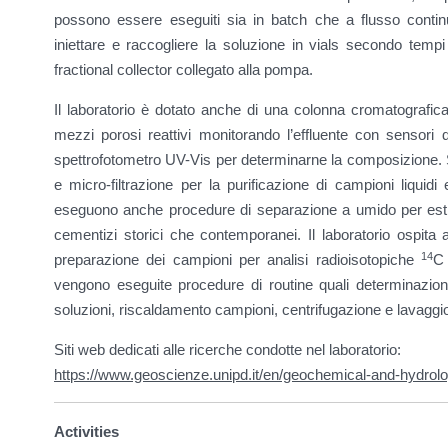
possono essere eseguiti sia in batch che a flusso contin
iniettare e raccogliere la soluzione in vials secondo temp
fractional collector collegato alla pompa.
Il laboratorio è dotato anche di una colonna cromatografica 
mezzi porosi reattivi monitorando l’effluente con sensori 
spettrofotometro UV-Vis per determinarne la composizione. S
e micro-filtrazione per la purificazione di campioni liquidi
eseguono anche procedure di separazione a umido per estrar
cementizi storici che contemporanei. Il laboratorio ospita 
14
preparazione dei campioni per analisi radioisotopiche
C 
vengono eseguite procedure di routine quali determinazione
soluzioni, riscaldamento campioni, centrifugazione e lavaggio
Siti web dedicati alle ricerche condotte nel laboratorio:
https://www.geoscienze.unipd.it/en/geochemical-and-hydrolo
Activities