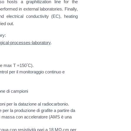
so hosts a graphitization line for the
erformed in external laboratories. Finally,
 electrical conductivity (EC), heating
ied out.
ory:
gical-processes-laboratory
.
°
r e max T =150
C).
ol per il monitoraggio continuo e
one di campioni
oni per la datazione al radiocarbonio.
 per la produzione di grafite a partire da
 di massa con acceleratore (AMS è una
acqua con resistività pari a 18 MΩ.cm per