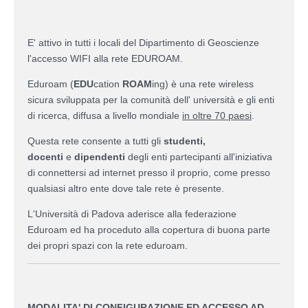
E' attivo in tutti i locali del Dipartimento di Geoscienze
l'accesso WIFI alla rete EDUROAM.
Eduroam (
EDU
cation
ROAM
ing) è una rete wireless
sicura sviluppata per la comunità dell' università e gli enti
di ricerca, diffusa a livello mondiale
in oltre 70 paesi
.
Questa rete consente a tutti gli
studenti,
docenti
e
dipendenti
degli enti partecipanti all'iniziativa
di connettersi ad internet presso il proprio, come presso
qualsiasi altro ente dove tale rete è presente.
L'Università di Padova aderisce alla federazione
Eduroam
ed ha proceduto alla copertura di buona parte
dei propri spazi con la rete eduroam.
MODALITA' DI CONFIGURAZIONE ED ACCESSO AD