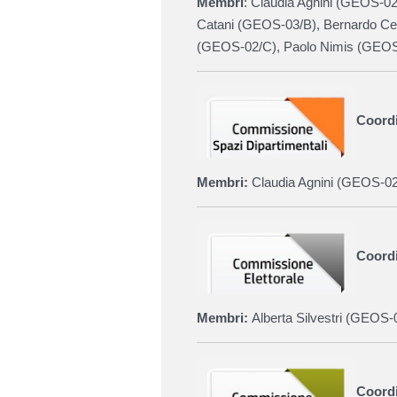
Membri
:
Claudia Agnini (GEOS-02
Catani (GEOS-03/B), Bernardo Ce
(
GEOS-02/C
)
,
Paolo Nimis (
GEOS
Coordi
Membri:
Claudia Agnini (
GEOS-02
Coordi
Membri:
Alberta Silvestri (
GEOS-
Coordi