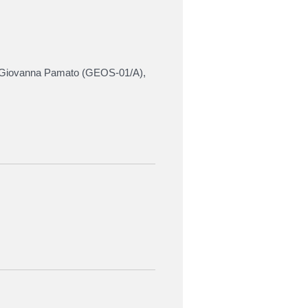
a Giovanna Pamato
(
GEOS-01/A
),