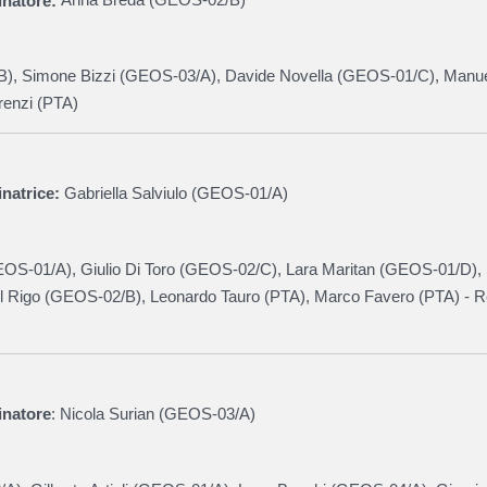
natore:
Anna Breda (
GEOS-02/B
)
B
), Simone Bizzi
(
GEOS-03/A
)
, Davide Novella (
GEOS-01/C),
Manue
orenzi (PTA)
natrice:
Gabriella Salviulo (
GEOS-01/A
)
OS-01/A
), Giulio Di Toro (
GEOS-02/C
), Lara Maritan (
GEOS-01/D
),
 Rigo (
GEOS-02/B
), Leonardo Tauro (PTA), Marco Favero (PTA) - R
inatore
: Nicola Surian (
GEOS-03/A
)