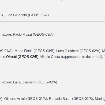
B
),
Luca Giusberti (
GEOS-02/A
)
inatore
: Paolo Mozzi (
GEOS-03/A
)
S-04/A
), Mario Floris (GEOS-03/B), Luca Giusberti (GEOS-02/A), 
erio Olivetti (GEOS-02/B)
, Nicole Costa (rappresentante dottorandi), 
natore:
Luca Giusberti (
GEOS-02/A
)
A
), Gilberto Artioli (
GEOS-01/A
), Raffaele Sassi (
GEOS-01/B
)
,
Mariag