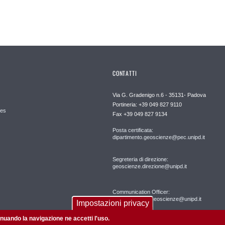
CONTATTI
Via G. Gradenigo n.6 - 35131- Padova
Portineria: +39 049 827 9110
es
Fax +39 049 827 9134
Posta certificata:
dipartimento.geoscienze@pec.unipd.it
Segreteria di direzione:
geoscienze.direzione@unipd.it
Communication Officer:
comunicazione.geoscienze@unipd.it
Impostazioni privacy
tinuando la navigazione ne accetti l'uso.