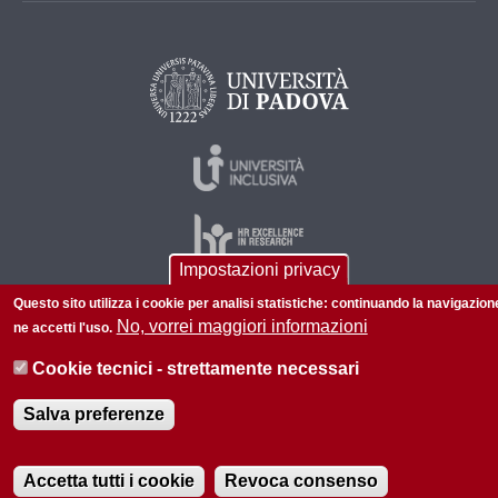
Impostazioni privacy
Questo sito utilizza i cookie per analisi statistiche: continuando la navigazion
No, vorrei maggiori informazioni
ne accetti l'uso.
© 2026 Università di Padova - Tutti i diritti riservati
P.I. 00742430283 C.F. 80006480281
Cookie tecnici - strettamente necessari
Informazioni su questo sito
Privacy policy
Salva preferenze
Accetta tutti i cookie
Revoca consenso