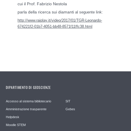
cui il Prof. Fabrizio Nestola
parla della ricerca sui diamanti
al seguente link:
http://www.raiplay.it/video/2017/01/TGR-Leonardo-
674221f2-01b7-4051-bb48-8571f11ffc38.html
DIPARTIMENTO DI GEOSCIENZE
Accesso al sistema bibliotecario
SIT
Amministrazione trasparente
Gebes
Helpdesk
Moodle STEM