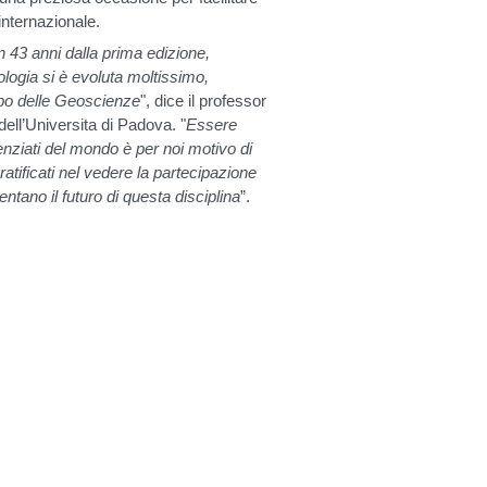
internazionale.
n 43 anni dalla prima edizione,
ologia si è evoluta moltissimo,
mpo delle Geoscienze
", dice il professor
ell’Universitа di Padova. "
Essere
ienziati del mondo è per noi motivo di
tificati nel vedere la partecipazione
ntano il futuro di questa disciplina
”.