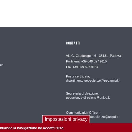
CONTATTI
Via G. Gradenigo n.6 - 35131- Padova
Portineria: +39 049 827 9110
es
Fax +39 049 827 9134
Posta certificata:
dipartimento.geoscienze@pec.unipd.it
Segreteria di direzione:
geoscienze.direzione@unipd.it
Communication Officer:
comunicazione.geoscienze@unipd.it
Impostazioni privacy
tinuando la navigazione ne accetti l'uso.