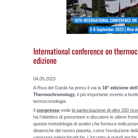
International conference on thermoch
edizione
04.09.2023
A Riva del Garda ha preso il via la
18° edizione del
Thermochronology
, il più importante evento a livel
termocronologia
Il
congresso
vede
la partecipazione di oltre 200 rice
ha l’obiettivo di presentare e discutere le ultime front
questa metodologia di analisi che fornisce indicazion
dinamiche del nostro pianeta, come l’evoluzione della t
variazioni paleoclimatiche. L’incontro è quindi anche