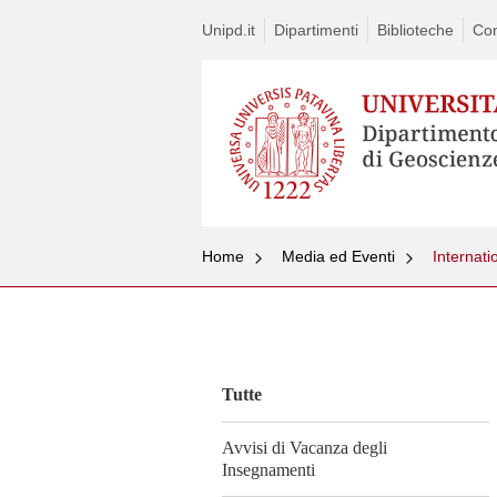
Unipd.it
Dipartimenti
Biblioteche
Con
Home
Media ed Eventi
Internati
Vai
al
contenuto
Tutte
Avvisi di Vacanza degli
Insegnamenti