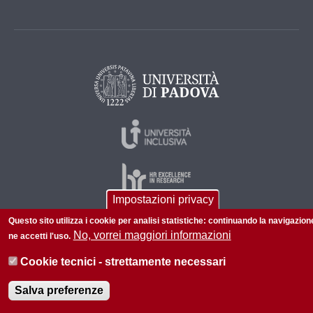
Impostazioni privacy
Questo sito utilizza i cookie per analisi statistiche: continuando la navigazion
No, vorrei maggiori informazioni
ne accetti l'uso.
© 2026 Università di Padova - Tutti i diritti riservati
P.I. 00742430283 C.F. 80006480281
Cookie tecnici - strettamente necessari
Informazioni su questo sito
Privacy policy
Salva preferenze