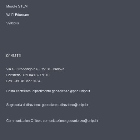
Moodle STEM
Wi-Fi Eduroam
Syllabus
CONTATTI
Via G. Gradenigo n.6 - 35131- Padova
Portineria: +39 049 827 9110
Fax +39 049 827 9134
Posta certificata: dipartimento.geoscienze@pec.unipd.it
Segreteria di direzione: geoscienze.direzione@unipd.it
Communication Officer: comunicazione.geoscienze@unipd.it