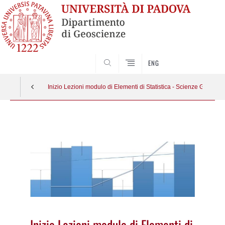
SEARCH
ENG
Inizio Lezioni modulo di Elementi di Statistica - Scienze Geologi
Vai
al
contenuto
Inizio Lezioni modulo di Elementi di