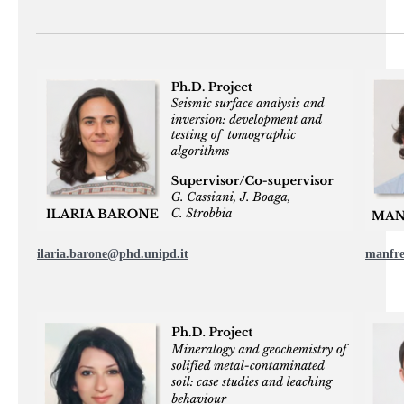
ilaria.barone@phd.unipd.it
manfre