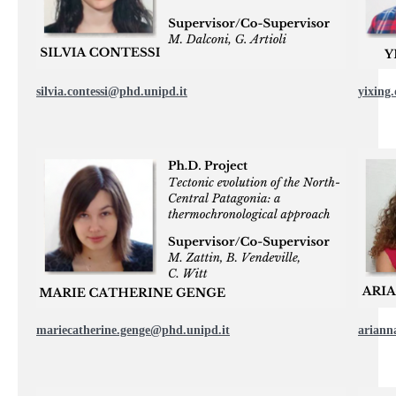
silvia.contessi@phd.unipd.it
yixing
mariecatherine.genge@phd.unipd.it
ariann