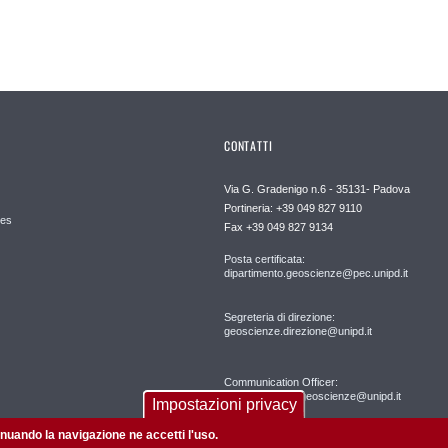
CONTATTI
Via G. Gradenigo n.6 - 35131- Padova
Portineria: +39 049 827 9110
es
Fax +39 049 827 9134
Posta certificata:
dipartimento.geoscienze@pec.unipd.it
Segreteria di direzione:
geoscienze.direzione@unipd.it
Communication Officer:
comunicazione.geoscienze@unipd.it
Impostazioni privacy
tinuando la navigazione ne accetti l'uso.