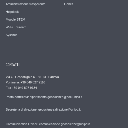
Amministrazione trasparente
Gebes
Helpdesk
Moodle STEM
Wi-Fi Eduroam
Syllabus
CONTATTI
Via G. Gradenigo n.6 - 35131- Padova
Portineria: +39 049 827 9110
Fax +39 049 827 9134
Posta certificata: dipartimento.geoscienze@pec.unipd.it
Segreteria di direzione: geoscienze.direzione@unipd.it
Communication Officer: comunicazione.geoscienze@unipd.it