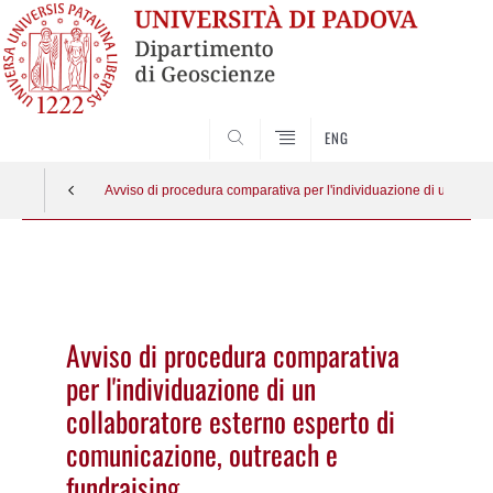
SEARCH
ENG
Avviso di procedura comparativa per l'individuazione di un colla
Vai
al
contenuto
Avviso di procedura comparativa
per l'individuazione di un
collaboratore esterno esperto di
comunicazione, outreach e
fundraising