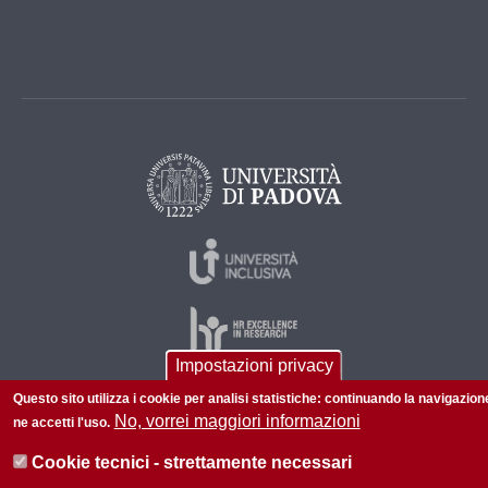
Impostazioni privacy
Questo sito utilizza i cookie per analisi statistiche: continuando la navigazion
No, vorrei maggiori informazioni
ne accetti l'uso.
© 2026 Università di Padova - Tutti i diritti riservati
P.I. 00742430283 C.F. 80006480281
Cookie tecnici - strettamente necessari