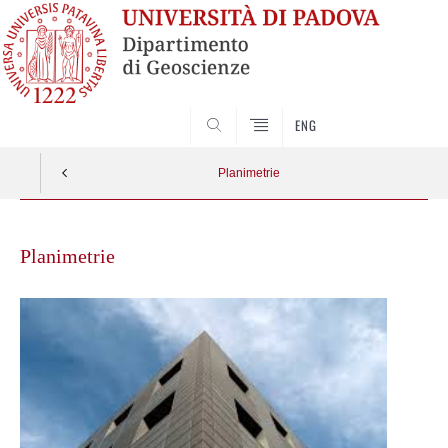
SEARCH
ENG
Planimetrie
Skip
to
Planimetrie
content