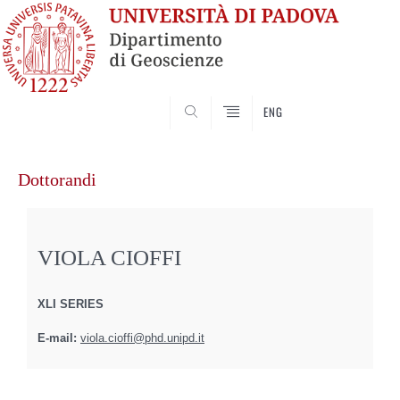
SEARCH
ENG
Vai
al
Dottorandi
contenuto
VIOLA CIOFFI
XLI SERIES
E-mail:
viola.cioffi@phd.unipd.it