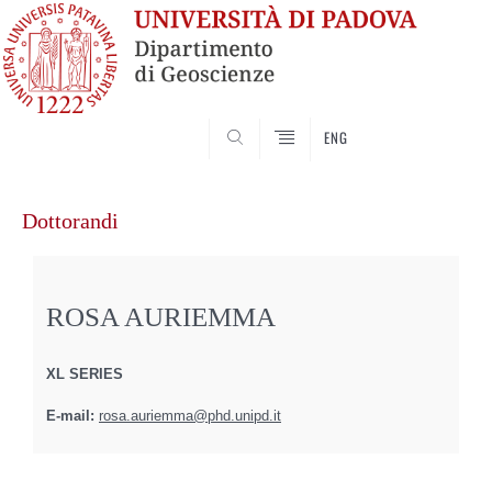
SEARCH
ENG
Vai
al
Dottorandi
contenuto
ROSA AURIEMMA
XL SERIES
E-mail:
rosa.auriemma@phd.unipd.it