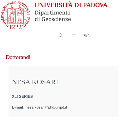
SEARCH
ENG
Vai
al
Dottorandi
contenuto
NESA KOSARI
XLI SERIES
E-mail:
nesa.kosari@phd.unipd.it