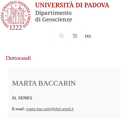
SEARCH
ENG
Vai
al
Dottorandi
contenuto
MARTA BACCARIN
XL SERIES
E-mail:
marta.baccarin@phd.unipd.it