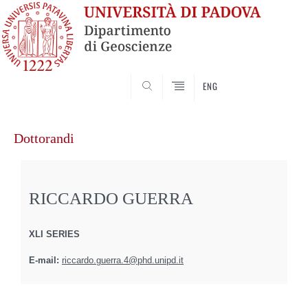
SEARCH
ENG
Vai
al
Dottorandi
contenuto
RICCARDO GUERRA
XLI SERIES
E-mail:
riccardo.guerra.4@phd.unipd.it