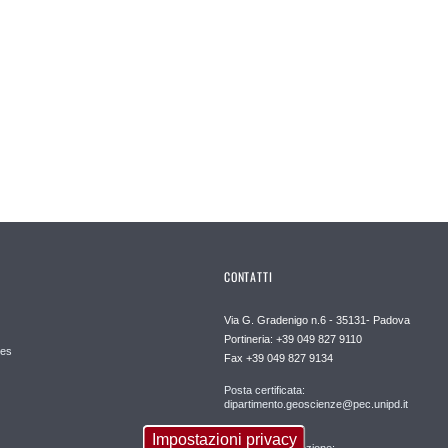
CONTATTI
Via G. Gradenigo n.6 - 35131- Padova
Portineria: +39 049 827 9110
es
Fax +39 049 827 9134
Posta certificata:
dipartimento.geoscienze@pec.unipd.it
Impostazioni privacy