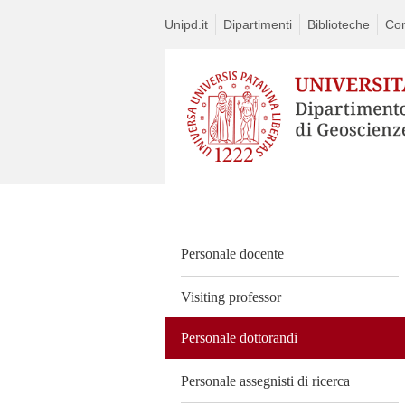
Unipd.it
Dipartimenti
Biblioteche
Con
Vai
al
contenuto
Personale docente
Visiting professor
Personale dottorandi
Personale assegnisti di ricerca