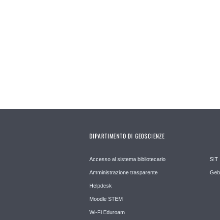
DIPARTIMENTO DI GEOSCIENZE
Accesso al sistema bibliotecario
SIT
Amministrazione trasparente
Geb
Helpdesk
Moodle STEM
Wi-Fi Eduroam