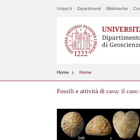
Unipd.it
Dipartimenti
Biblioteche
Con
Home
Home
Fossili e attività di cava: il cas