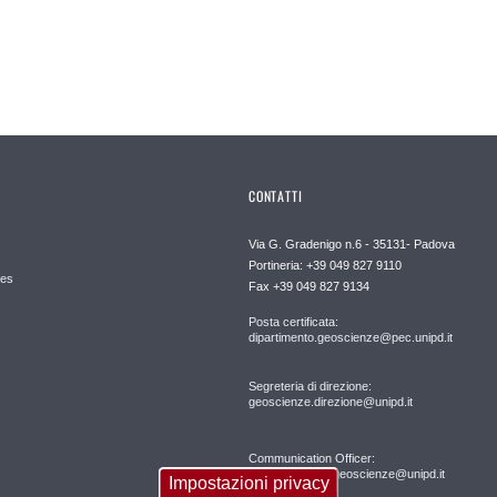
CONTATTI
Via G. Gradenigo n.6 - 35131- Padova
Portineria: +39 049 827 9110
es
Fax +39 049 827 9134
Posta certificata:
dipartimento.geoscienze@pec.unipd.it
Segreteria di direzione:
geoscienze.direzione@unipd.it
Communication Officer:
comunicazione.geoscienze@unipd.it
Impostazioni privacy