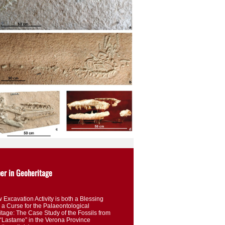
er in Geoheritage
 Excavation Activity is both a Blessing
 a Curse for the Palaeontological
itage: The Case Study of the Fossils from
 “Lastame” in the Verona Province