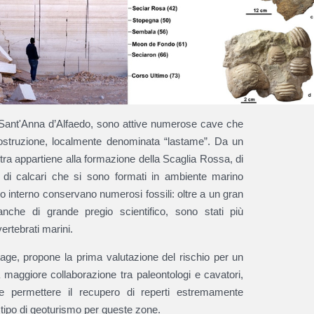
 di Sant'Anna d’Alfaedo, sono attive numerose cave che
costruzione, localmente denominata “lastame”. Da un
tra appartiene alla formazione della Scaglia Rossa, di
a di calcari che si sono formati in ambiente marino
o interno conservano numerosi fossili: oltre a un gran
 anche di grande pregio scientifico, sono stati più
vertebrati marini.
tage, propone la prima valutazione del rischio per un
 maggiore collaborazione tra paleontologi e cavatori,
bbe permettere il recupero di reperti estremamente
tipo di geoturismo per queste zone.