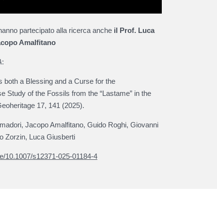
hanno partecipato alla ricerca anche
il Prof. Luca
Jacopo Amalfitano
A
:
 both a Blessing and a Curse for the
e Study of the Fossils from the “Lastame” in the
Geoheritage 17, 141 (2025).
madori, Jacopo Amalfitano, Guido Roghi, Giovanni
to Zorzin, Luca Giusberti
icle/10.1007/s12371-025-01184-4