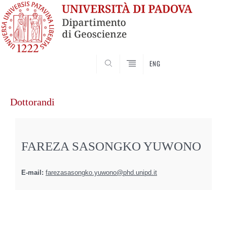
SEARCH
ENG
Vai
al
Dottorandi
contenuto
FAREZA SASONGKO YUWONO
E-mail:
farezasasongko.yuwono@phd.unipd.it