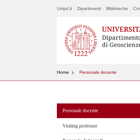
Unipd.it
Dipartimenti
Biblioteche
Con
Home
Personale docente
Vai
al
contenuto
Personale docente
Visiting professor