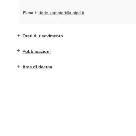
E-mail:
dario.zampieri@unipd.it
Orari di ricevimento
Pubblicazioni
Area di ricerca