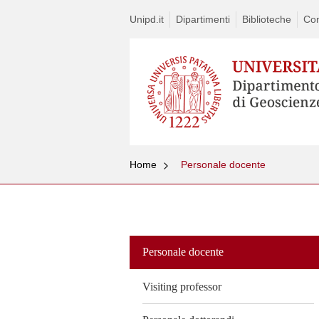
Unipd.it
Dipartimenti
Biblioteche
Con
Home
Personale docente
Vai
al
contenuto
Personale docente
Visiting professor