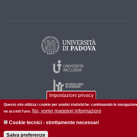
Impostazioni privacy
Questo sito utilizza i cookie per analisi statistiche: continuando la navigazion
No, vorrei maggiori informazioni
ne accetti l'uso.
© 2026 Università di Padova - Tutti i diritti riservati
P.I. 00742430283 C.F. 80006480281
Cookie tecnici - strettamente necessari
Informazioni su questo sito
Privacy policy
Salva preferenze