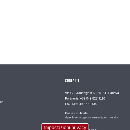
CONTATTI
Via G. Gradenigo n.6 - 35131- Padova
Portineria: +39 049 827 9110
es
Fax +39 049 827 9134
Posta certificata:
dipartimento.geoscienze@pec.unipd.it
Impostazioni privacy