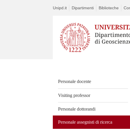
Unipd.it
Dipartimenti
Biblioteche
Con
Vai
al
contenuto
Personale docente
Visiting professor
Personale dottorandi
Personale assegnisti di ricerca