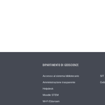
DIPARTIMENTO DI GEOSCIENZE
Accesso al sistema bibliotecario
SIT
Amministrazione trasparente
Geb
Helpdesk
Moodle STEM
Wi-Fi Eduroam