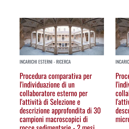
INCARICHI ESTERNI - RICERCA
INCARIC
Procedura comparativa per
Proc
l'individuazione di un
l'ind
collaboratore esterno per
coll
l'attività di Selezione e
l'att
descrizione approfondita di 30
descr
campioni macroscopici di
micr
rocce sedimentarie - 2 mesi