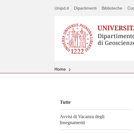
Unipd.it
Dipartimenti
Biblioteche
Con
Home
Vai
al
contenuto
Tutte
Avvisi di Vacanza degli
Insegnamenti