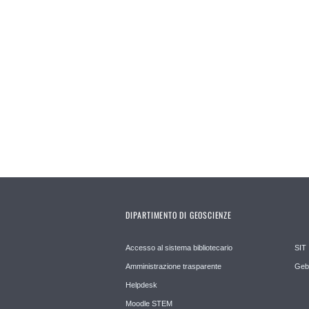
Pages
DIPARTIMENTO DI GEOSCIENZE
Accesso al sistema bibliotecario
SIT
Amministrazione trasparente
Geb
Helpdesk
Moodle STEM