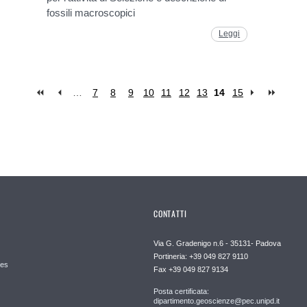
fossili macroscopici
Leggi
…
7
8
9
10
11
12
13
14
15
CONTATTI
Via G. Gradenigo n.6 - 35131- Padova
Portineria: +39 049 827 9110
es
Fax +39 049 827 9134
Posta certificata:
dipartimento.geoscienze@pec.unipd.it