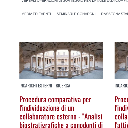
VERBALI OPERAZIONI DI SORTEGGIO PER LA NOMINA DI COMMIS
MEDIA ED EVENTI
SEMINARI E CONVEGNI
RASSEGNA STA
INCARICHI ESTERNI - RICERCA
INCARIC
Procedura comparativa per
Proc
l'individuazione di un
l'ind
collaboratore esterno - "Analisi
coll
biostratigrafiche a conodonti di
l'att