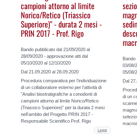
campioni attorno al limite
sezio
Norico/Retico (Triassico
magm
Superiore)" - durata 2 mesi -
sedi
PRIN 2017 - Prof. Rigo
desc
macr
Bando pubblicato dal 21/09/2020 al
28/09/2020 - approvazione atti dal
Bando p
05/10/2020 al 12/10/2020
03/08/2
Dal 21.09.2020 al 28.09.2020
05/08/
Procedura comparativa per l'individuazione
Dal 27
di un collaboratore esterno per l'attività di
Procedu
"Analisi biostratigrafiche a conodonti di
di un c
campioni attorno al limite Norico/Retico
scanner
(Triassico Superiore)" per la durata 2 mesi
magmat
nell'ambito del Progetto PRIN 2017 -
selezio
Responsabile Scientifico Prof. Rigo
macrosc
Leggi