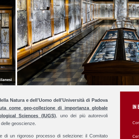
ella Natura e dell’Uomo dell’Università di Padova
IN 
ciuta come geo-collezione di importanza globale
ological Sciences (IUGS)
, uno dei più autorevoli
 delle geoscienze.
Com
ne di un rigoroso processo di selezione: il Comitato
Cert