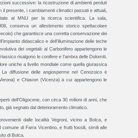
sezioni successive: la ricostruzione di ambienti perduti
on il presente, i cambiamenti climatici passati e attuali,
pitate al MNU per la ricerca scientifica. La sala,
08, conserva un allestimento storico spettacolare
 secolo) che garantisce una corretta conservazione dei
l’impianto didascalico e dell’illuminazione delle teche
a evolutiva dei vegetali: al Carbonifero appartengono le
 Triassico risalgono le conifere e l’ambra delle Dolomiti.
lore uniche a livello mondiale come quella giurassica
te. La diffusione delle angiosperme nel Cenozoico è
 (Verona) e Chiavon (Vicenza) a cui appartengono le
erti dell’Oligocene, con circa 30 milioni di anni, che
ato, già segnato dal deterioramento climatico.
ovenienti dalle località Vegroni, vicino a Bolca, e
omune di Farra Vicentino, e frutti fossili, simili alle
ito di Bolca.