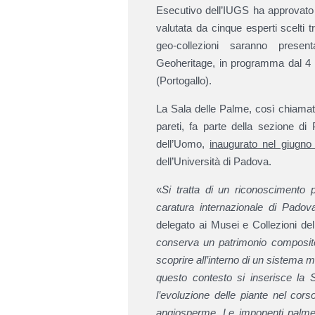
Esecutivo dell’IUGS ha approvato
valutata da cinque esperti scelti t
geo-collezioni saranno presen
Geoheritage, in programma dal 4 
(Portogallo).
La Sala delle Palme, così chiamata
pareti, fa parte della sezione d
dell’Uomo,
inaugurato nel giugno
dell’Università di Padova.
«
Si tratta di un riconoscimento 
caratura internazionale di Padov
delegato ai Musei e Collezioni del
conserva un patrimonio composito,
scoprire all’interno di un sistema 
questo contesto si inserisce la 
l’evoluzione delle piante nel cors
angiosperme. Le imponenti palme 