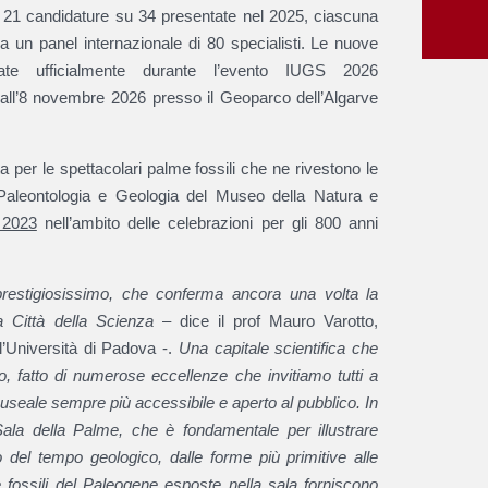
 21 candidature su 34 presentate nel 2025, ciascuna
ra un panel internazionale di 80 specialisti. Le nuove
tate ufficialmente durante l’evento IUGS 2026
all’8 novembre 2026 presso il Geoparco dell’Algarve
 per le spettacolari palme fossili che ne rivestono le
i Paleontologia e Geologia del Museo della Natura e
 2023
nell’ambito delle celebrazioni per gli 800 anni
prestigiosissimo, che conferma ancora una volta la
a Città della Scienza
– dice il prof Mauro Varotto,
l’Università di Padova -.
Una capitale scientifica che
 fatto di numerose eccellenze che invitiamo tutti a
museale sempre più accessibile e aperto al pubblico. In
Sala della Palme, che è fondamentale per illustrare
o del tempo geologico, dalle forme più primitive alle
fossili del Paleogene esposte nella sala forniscono