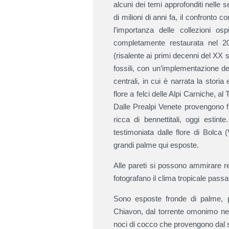
alcuni dei temi approfonditi nelle 
di milioni di anni fa, il confronto c
l’importanza delle collezioni os
completamente restaurata nel 20
(risalente ai primi decenni del XX
fossili, con un’implementazione del
centrali, in cui è narrata la stori
flore a felci delle Alpi Carniche, al
Dalle Prealpi Venete provengono f
ricca di bennettitali, oggi estin
testimoniata dalle flore di Bolca
grandi palme qui esposte.
Alle pareti si possono ammirare rep
fotografano il clima tropicale pass
Sono esposte fronde di palme, pr
Chiavon, dal torrente omonimo nel c
noci di cocco che provengono dal s