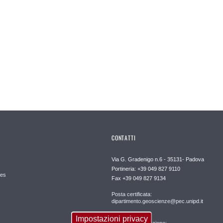
CONTATTI
Via G. Gradenigo n.6 - 35131- Padova
Portineria: +39 049 827 9110
es
Fax +39 049 827 9134
Posta certificata:
dipartimento.geoscienze@pec.unipd.it
Impostazioni privacy