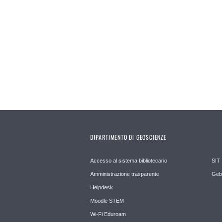
DIPARTIMENTO DI GEOSCIENZE
Accesso al sistema bibliotecario
SIT
Amministrazione trasparente
Geb
Helpdesk
Moodle STEM
Wi-Fi Eduroam