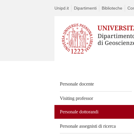
Unipd.it
Dipartimenti
Biblioteche
Con
Vai
al
contenuto
Personale docente
Visiting professor
Personale dottorandi
Personale assegnisti di ricerca