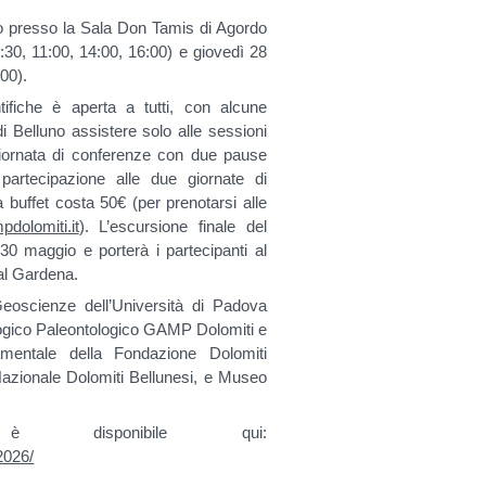
nno presso la Sala Don Tamis di Agordo
 9:30, 11:00, 14:00, 16:00) e giovedì 28
:00).
ntifiche è aperta a tutti, con alcune
a di Belluno assistere solo alle sessioni
 giornata di conferenze con due pause
artecipazione alle due giornate di
buffet costa 50€ (per prenotarsi alle
dolomiti.it
). L’escursione finale del
30 maggio e porterà i partecipanti al
Val Gardena.
eoscienze dell’Università di Padova
ogico Paleontologico GAMP Dolomiti e
entale della Fondazione Dolomiti
ionale Dolomiti Bellunesi, e Museo
 disponibile qui:
2026/