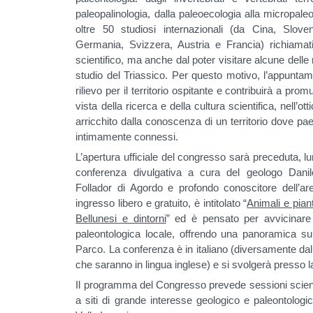
paleopalinologia, dalla paleoecologia alla micropaleo
oltre 50 studiosi internazionali (da Cina, Slov
Germania, Svizzera, Austria e Francia) richiamati
scientifico, ma anche dal poter visitare alcune del
studio del Triassico. Per questo motivo, l’appunt
rilievo per il territorio ospitante e contribuirà a pro
vista della ricerca e della cultura scientifica, nell’o
arricchito dalla conoscenza di un territorio dove pa
intimamente connessi.
L’apertura ufficiale del congresso sarà preceduta, l
conferenza divulgativa a cura del geologo Danilo
Follador di Agordo e profondo conoscitore dell’are
ingresso libero e gratuito, è intitolato “
Animali e pian
Bellunesi e dintorni
” ed è pensato per avvicinare 
paleontologica locale, offrendo una panoramica sull
Parco. La conferenza è in italiano (diversamente dal
che saranno in lingua inglese) e si svolgerà presso 
Il programma del Congresso prevede sessioni scientifi
a siti di grande interesse geologico e paleontolog