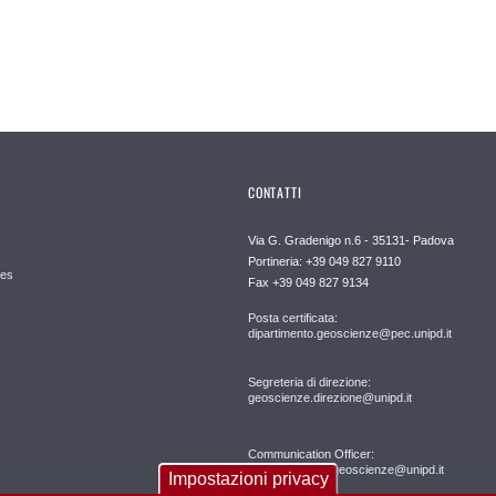
CONTATTI
Via G. Gradenigo n.6 - 35131- Padova
Portineria: +39 049 827 9110
es
Fax +39 049 827 9134
Posta certificata:
dipartimento.geoscienze@pec.unipd.it
Segreteria di direzione:
geoscienze.direzione@unipd.it
Communication Officer:
comunicazione.geoscienze@unipd.it
Impostazioni privacy