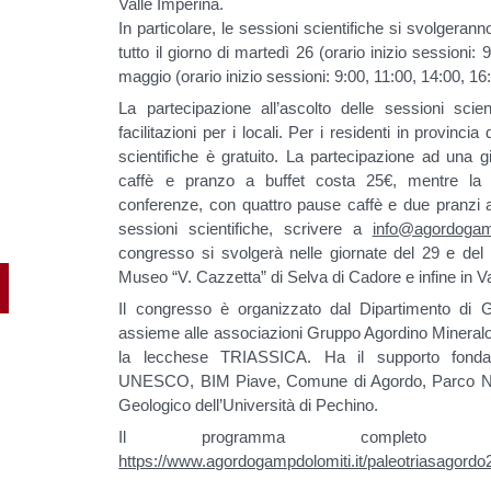
Valle Imperina.
In particolare, le sessioni scientifiche si svolgera
tutto il giorno di martedì 26 (orario inizio sessioni:
maggio (orario inizio sessioni: 9:00, 11:00, 14:00, 16
La partecipazione all’ascolto delle sessioni scie
facilitazioni per i locali. Per i residenti in provinci
scientifiche è gratuito. La partecipazione ad una
caffè e pranzo a buffet costa 25€, mentre la p
conferenze, con quattro pause caffè e due pranzi a 
sessioni scientifiche, scrivere a
info@agordogamp
congresso si svolgerà nelle giornate del 29 e del 
Museo “V. Cazzetta” di Selva di Cadore e infine in 
Il congresso è organizzato dal Dipartimento di G
assieme alle associazioni Gruppo Agordino Mineral
la lecchese TRIASSICA. Ha il supporto fondam
UNESCO, BIM Piave, Comune di Agordo, Parco Naz
Geologico dell’Università di Pechino.
Il programma completo è
https://www.agordogampdolomiti.it/paleotriasagordo