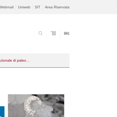
Webmail
Uniweb
SIT
Area Riservata
ENG
SEARCH
Ad Agordo (BL) dal 25 al 30 maggio appuntamento con il congresso internazionale di paleontologia del Triassico