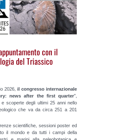
 appuntamento con il
logia del Triassico
gio 2026,
il congresso internazionale
ry: news after the first quarter
”,
e scoperte degli ultimi 25 anni nello
 geologico che va da circa 251 a 201
renze scientifiche, sessioni poster ed
utto il mondo e da tutti i campi della
rrestri e marini alla paleobotanica e