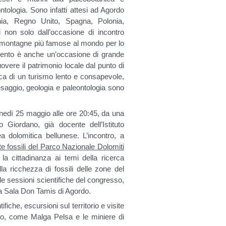
ntologia. Sono infatti attesi ad Agordo
enia, Regno Unito, Spagna, Polonia,
 non solo dall’occasione di incontro
le montagne più famose al mondo per lo
amento è anche un’occasione di grande
muovere il patrimonio locale dal punto di
ttica di un turismo lento e consapevole,
esaggio, geologia e paleontologia sono
unedì 25 maggio alle ore 20:45, da una
 Giordano, già docente dell’Istituto
a dolomitica bellunese. L’incontro, a
te fossili del Parco Nazionale Dolomiti
la cittadinanza ai temi della ricerca
a ricchezza di fossili delle zone del
le sessioni scientifiche del congresso,
la Sala Don Tamis di Agordo.
che, escursioni sul territorio e visite
ico, come Malga Pelsa e le miniere di