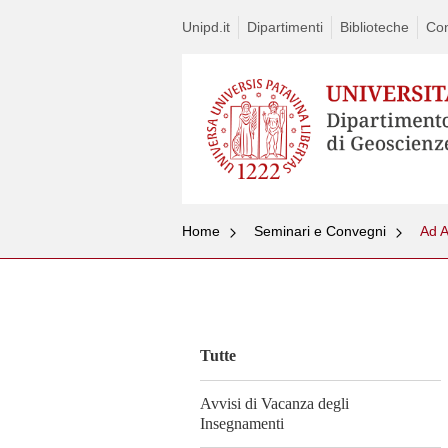
Unipd.it
Dipartimenti
Biblioteche
Con
Home
Seminari e Convegni
Vai
al
contenuto
Tutte
Avvisi di Vacanza degli
Insegnamenti